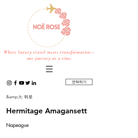
Where luxury travel meets transformation—
one journey at a time.
연락하기
&amp;lt; 뒤로
Hermitage Amagansett
Napeague