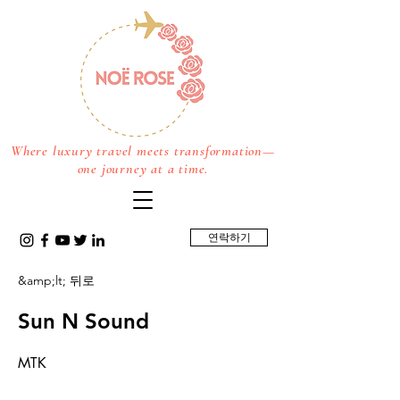
Where luxury travel meets transformation—
one journey at a time.
연락하기
&amp;lt; 뒤로
Sun N Sound
MTK