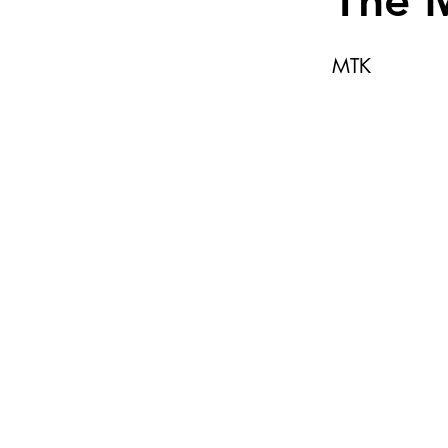
The 
MTK