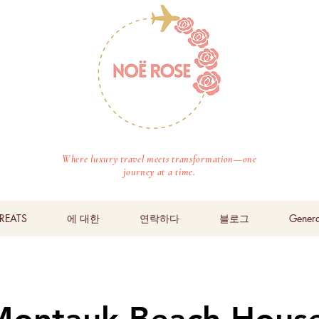
Where luxury travel meets transformation—one
journey at a time.
REATS
에 대한
연락하다
블로그
Genera