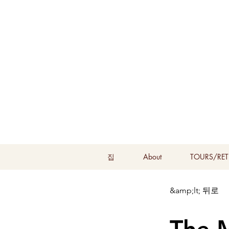
집
About
TOURS/RET
&amp;lt; 뒤로