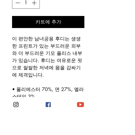
카트에 추가
이 편안한 남녀공용 후디는 생생
한 프린트가 있는 부드러운 외부
와 더 부드러운 기모 플리스 내부
가 있습니다. 후디는 여유로운 핏
으로 쌀쌀한 저녁에 몸을 감싸기
에 제격입니다.
• 폴리에스터 70%, 면 27%, 엘라
스테인 3%
• 원단 무게: 
8.85oz/yd²(300g/m²)
• 부드러운 면 느낌의 원단 표면
• 내부 기모 플리스 원단
• 양면 디자인의 이중 안감 후드