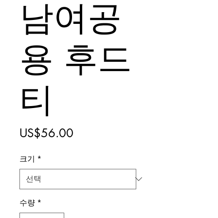
남여공
용 후드
티
가
US$56.00
격
크기
*
수량
*