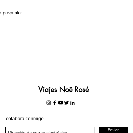
n pespuntes
Viajes Noë Rosé
colabora conmigo
Enviar