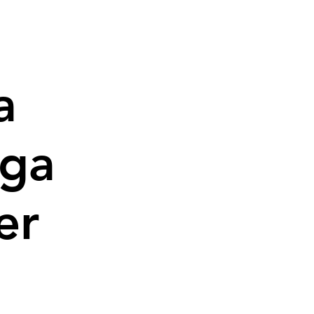
a
nga
er
cio