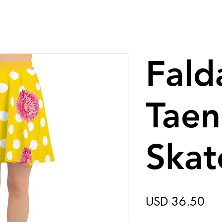
Fald
Tae
Skat
Pre
USD 36.50