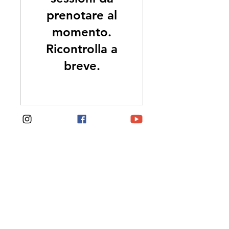
prenotare al
momento.
Ricontrolla a
breve.
Noë Rosé viaggia
Collabora con me
Invia