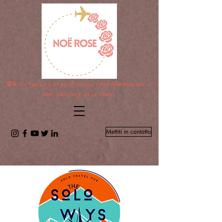
Where luxury travel meets transformation—
one journey at a time.
Mettiti in contatto