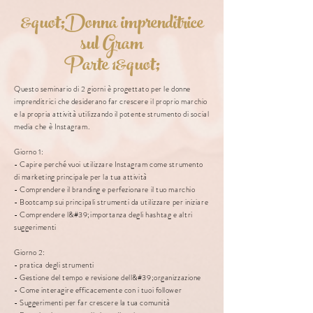
&quot;Donna imprenditrice
sul Gram
Parte 1&quot;
Questo seminario di 2 giorni è progettato per le donne
imprenditrici che desiderano far crescere il proprio marchio
e la propria attività utilizzando il potente strumento di social
media che è Instagram.
Giorno 1:
- Capire perché vuoi utilizzare Instagram come strumento
di marketing principale per la tua attività
- Comprendere il branding e perfezionare il tuo marchio
- Bootcamp sui principali strumenti da utilizzare per iniziare
- Comprendere l&#39;importanza degli hashtag e altri
suggerimenti
Giorno 2:
- pratica degli strumenti
- Gestione del tempo e revisione dell&#39;organizzazione
- Come interagire efficacemente con i tuoi follower
- Suggerimenti per far crescere la tua comunità