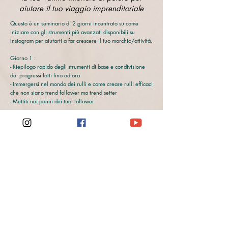
aiutare il tuo viaggio imprenditoriale
Questo è un seminario di 2 giorni incentrato su come
iniziare con gli strumenti più avanzati disponibili su
Instagram per aiutarti a far crescere il tuo marchio/attività.
Giorno 1 :
- Riepilogo rapido degli strumenti di base e condivisione
dei progressi fatti fino ad ora
- Immergersi nel mondo dei rulli e come creare rulli efficaci
che non siano trend follower ma trend setter
- Mettiti nei panni dei tuoi follower
Giorno 2:
- Si concentra sulla creazione di un negozio sul tuo
Instagram e su come modellare i tuoi articoli mantenendo
coerenza e armonia con il tuo marchio.
- Bootcamp per mantenere lo slancio e stare al passo con
l&#39;algoritmo