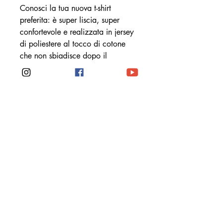
Conosci la tua nuova t-shirt 
preferita: è super liscia, super 
confortevole e realizzata in jersey 
di poliestere al tocco di cotone 
che non sbiadisce dopo il 
lavaggio.
• 95% poliestere, 5% elastan (la 
composizione del tessuto può 
variare dell&#39;1%)
• Maglia di peso medio in maglia 
premium
• Tessuto elasticizzato in quattro 
direzioni che si allunga e recupera 
sulle venature incrociate e 
longitudinali
• Vestibilità regolare